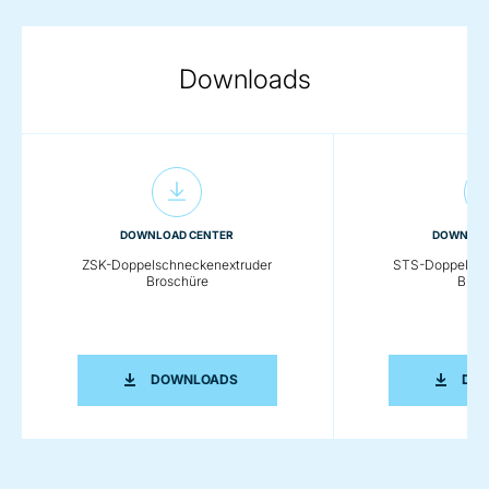
Downloads
DOWNLOAD CENTER
DOWNLOA
ZSK-Doppelschneckenextruder
STS-Doppelsch
Broschüre
Bros
ZSK-DOPPELSCHNECKENEXTRUDER 
DOWNLOADS
DO