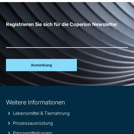
Registrieren Sie sich für die Coperion Newsletter
Anmeldung
Site
Weitere Informationen
information
Lebensmittel & Tiernahrung
Prozessausrüstung
Pressemitteilungen