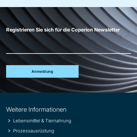
Registrieren Sie sich für die Coperion Newsletter
Anmeldung
Site
Weitere Informationen
information
Lebensmittel & Tiernahrung
Prozessausrüstung