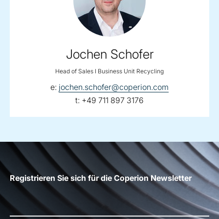
Jochen Schofer
Head of Sales I Business Unit Recycling
email:
e:
jochen.schofer@coperion.com
telephone:
t:
+49 711 897 3176
Registrieren Sie sich für die Coperion Newsletter