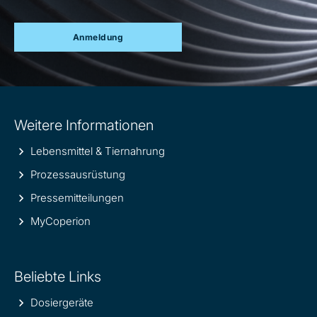
Anmeldung
Site
Weitere Informationen
information
Lebensmittel & Tiernahrung
Prozessausrüstung
Pressemitteilungen
MyCoperion
Beliebte Links
Dosiergeräte