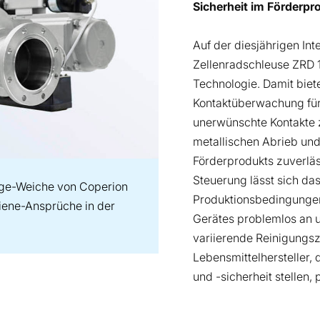
Sicherheit im Förderpr
Auf der diesjährigen In
Zellenradschleuse ZRD 1
Technologie. Damit biet
Kontaktüberwachung für
unerwünschte Kontakte 
metallischen Abrieb und
Förderprodukts zuverläs
Steuerung lässt sich da
ge-Weiche von Coperion
Produktionsbedingungen
giene-Ansprüche in der
Gerätes problemlos an 
variierende Reinigungs
Lebensmittelhersteller,
und -sicherheit stellen,