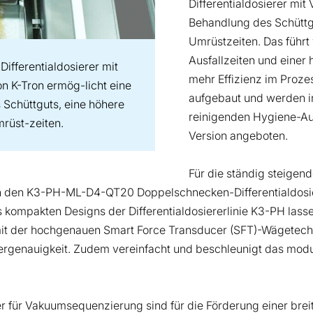
Differentialdosierer mit
Behandlung des Schüttg
Umrüstzeiten. Das führ
Ausfallzeiten und einer 
Differentialdosierer mit
mehr Effizienz im Proze
on K-Tron ermög-licht eine
aufgebaut und werden in
Schüttguts, eine höhere
reinigenden Hygiene-Au
rüst-zeiten.
Version angeboten.
Für die ständig steige
on den K3-PH-ML-D4-QT20 Doppelschnecken-Differentialdosie
ompakten Designs der Differentialdosiererlinie K3-PH lassen
mit der hochgenauen Smart Force Transducer (SFT)-Wägetec
iergenauigkeit. Zudem vereinfacht und beschleunigt das mod
r für Vakuumsequenzierung sind für die Förderung einer brei