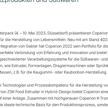
nterpack (4. – 10. Mai 2023, Düsseldorf) präsentieren Coperi
r die Herstellung von Lebensmitteln. Neu mit am Stand 4D25 i
egration von Gabler hat Coperion 2022 sein Portfolio für die
e perfekte Verbindung von Erfahrung und Innovation und biete
ßgeschneiderter Verarbeitungssysteme für die Süßwaren- und
en, wie Extruder, Formanlagen, Dragiermaschinen oder Sprü
 Massen, z.B. für die Kaugummi- oder Kaubonbon-Herstellung.
e Technologien und Prozesskompetenz für die Herstellung vo
ion ZSK Food Extruder in Hybrid-Design bietet Coperion eine
 einer Anlage. Zusammen mit hochgenauen Coperion K-Tron D
die ideale technische Basis für den Produktionsprozess, sond