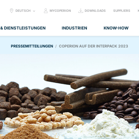
SELECT
DEUTSCH
MYCOPERION
DOWNLOADS
SUPPLIERS
LANGUAGE:
 & DIENSTLEISTUNGEN
INDUSTRIEN
KNOW-HOW
PRESSEMITTEILUNGEN
COPERION AUF DER INTERPACK 2023