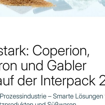
ark: Coperion,
ron und Gabler
auf der Interpack
 Prozessindustrie – Smarte Lösungen 
satzprodukten und Süßwaren