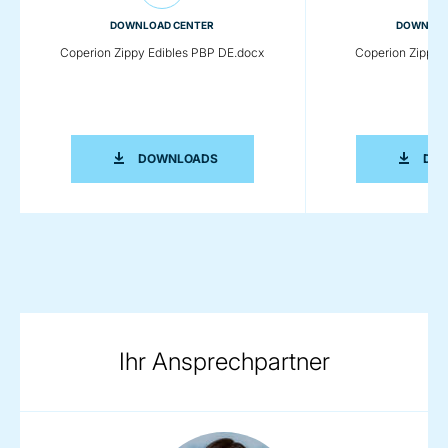
DOWNLOAD CENTER
DOWNLOA
Coperion Zippy Edibles PBP DE.docx
Coperion ZippyF
COPERION ZIPPY EDIBLES PBP DE.DO
DOWNLOADS
DO
Ihr Ansprechpartner