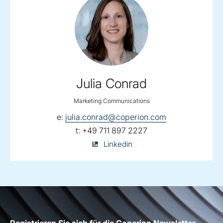
Julia Conrad
Marketing Communications
email:
e:
julia.conrad@coperion.com
telephone:
t:
+49 711 897 2227
Julia
Linkedin
Conrad
on
Registrieren Sie sich für die Coperion Newsletter