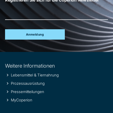
Anmeldung
Site
Weitere Informationen
information
Lebensmittel & Tiernahrung
Prozessausrüstung
Pressemitteilungen
MyCoperion