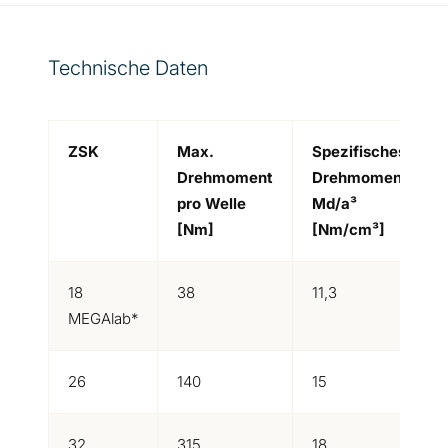
Technische Daten
ZSK
Max.
Spezifisches
Drehmoment
Drehmoment
pro Welle
Md/a³
[Nm]
[Nm/cm³]
18
38
11,3
MEGAlab*
26
140
15
32
315
18