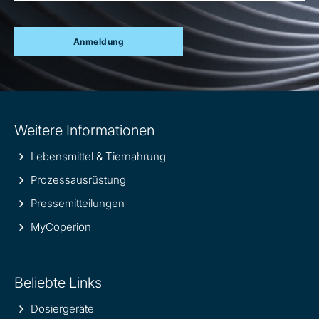
Anmeldung
Site
Weitere Informationen
information
Lebensmittel & Tiernahrung
Prozessausrüstung
Pressemitteilungen
MyCoperion
Beliebte Links
Dosiergeräte