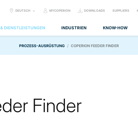
SELECT
DEUTSCH
MYCOPERION
DOWNLOADS
SUPPLIERS
LANGUAGE:
 & DIENSTLEISTUNGEN
INDUSTRIEN
KNOW-HOW
PROZESS-AUSRÜSTUNG
COPERION FEEDER FINDER
der Finder