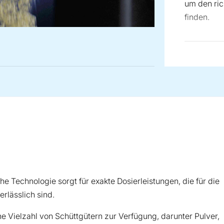
um den ric
finden.
Weitere In
von Dosier
auf unsere
iche Technologie sorgt für exakte Dosierleistungen, die für die
rlässlich sind.
ne Vielzahl von Schüttgütern zur Verfügung, darunter Pulver,