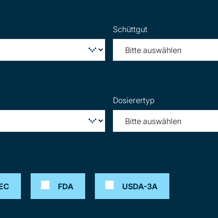
Schüttgut
Dosierertyp
EC
FDA
USDA-3A