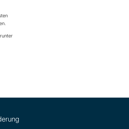
sten
en.
runter
derung