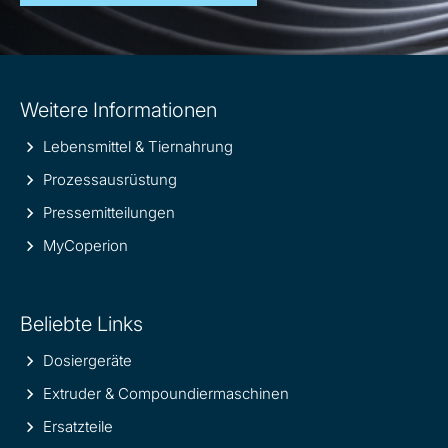
Site
Weitere Informationen
information
Lebensmittel & Tiernahrung
Prozessausrüstung
Pressemitteilungen
MyCoperion
Beliebte Links
Dosiergeräte
Extruder & Compoundiermaschinen
Ersatzteile