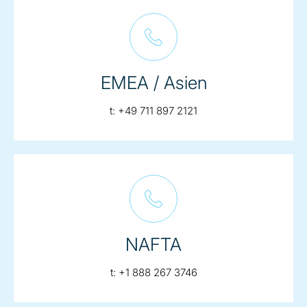
EMEA / Asien
telephone:
t:
+49 711 897 2121
NAFTA
telephone:
t:
+1 888 267 3746