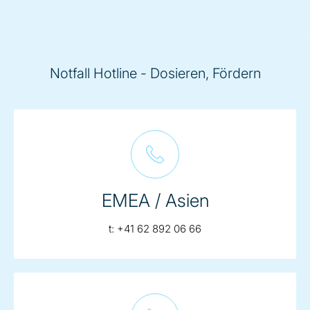
Notfall Hotline - Dosieren, Fördern
EMEA / Asien
telephone:
t:
+41 62 892 06 66