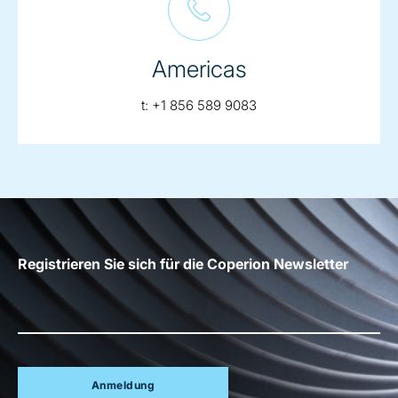
Americas
telephone:
t:
+1 856 589 9083
Registrieren Sie sich für die Coperion Newsletter
Anmeldung