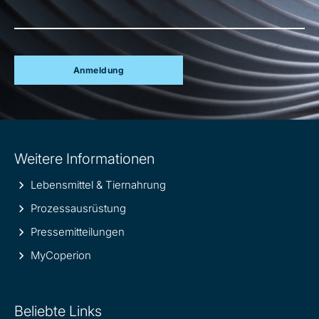
Anmeldung
Site
Weitere Informationen
information
Lebensmittel & Tiernahrung
Prozessausrüstung
Pressemitteilungen
MyCoperion
Beliebte Links