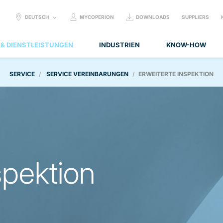
SELECT
DEUTSCH
MYCOPERION
DOWNLOADS
SUPPLIERS
LANGUAGE:
 & DIENSTLEISTUNGEN
INDUSTRIEN
KNOW-HOW
SERVICE
SERVICE VEREINBARUNGEN
ERWEITERTE INSPEKTION
spektion