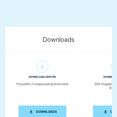
Downloads
DOWNLOAD CENTER
DOWNLOA
Polyolefin-Compounding Broschüre
ZSK-Doppelsch
Bros
POLYOLEFIN-COMPOUNDING BROSCH
DOWNLOADS
DO