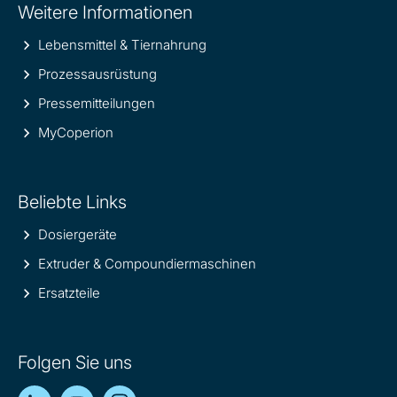
Weitere Informationen
information
Lebensmittel & Tiernahrung
Prozessausrüstung
Pressemitteilungen
MyCoperion
Beliebte Links
Dosiergeräte
Extruder & Compoundiermaschinen
Ersatzteile
Folgen Sie uns
LinkedIn
YouTube
Instagram