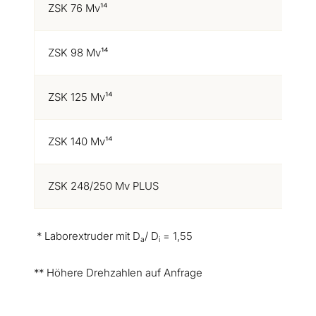
ZSK 76 Mv¹⁴
1
ZSK 98 Mv¹⁴
1
ZSK 125 Mv¹⁴
1
ZSK 140 Mv¹⁴
1
ZSK 248/250 Mv PLUS
3
* Laborextruder mit D
/ D
= 1,55
a
i
** Höhere Drehzahlen auf Anfrage