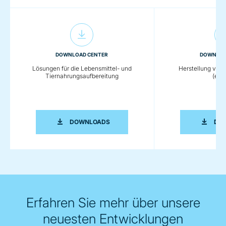
DOWNLOAD CENTER
DOWNLOA
Lösungen für die Lebensmittel- und
Herstellung von
Tiernahrungsaufbereitung
(eng
LÖSUNGEN FÜR DIE LEBENSMITTEL- 
DOWNLOADS
DO
Erfahren Sie mehr über unsere
neuesten Entwicklungen