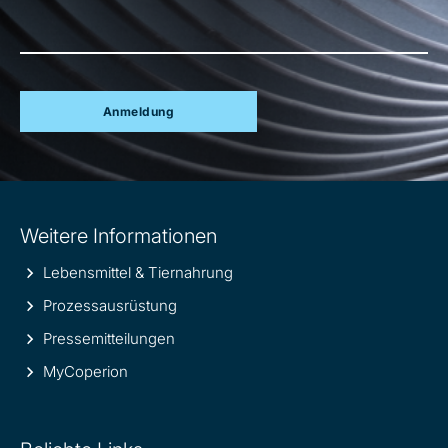
Anmeldung
Site
Weitere Informationen
information
Lebensmittel & Tiernahrung
Prozessausrüstung
Pressemitteilungen
MyCoperion