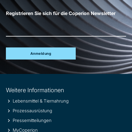
Registrieren Sie sich für die Coperion Newsletter
Anmeldung
Site
Weitere Informationen
information
Lebensmittel & Tiernahrung
Prozessausrüstung
Pressemitteilungen
MyCoperion