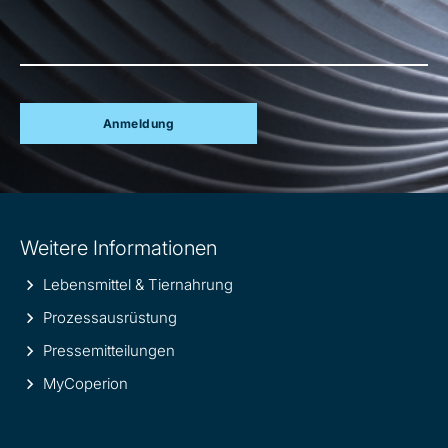
Anmeldung
Site
Weitere Informationen
information
Lebensmittel & Tiernahrung
Prozessausrüstung
Pressemitteilungen
MyCoperion