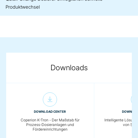
Produktwechsel
Downloads
DOWNLOAD CENTER
DOWNLOA
Coperion K-Tron - Der Maßstab für
Intelligente Lösung
Prozess-Dosieranlagen und
von Schü
Fördereinrichtungen