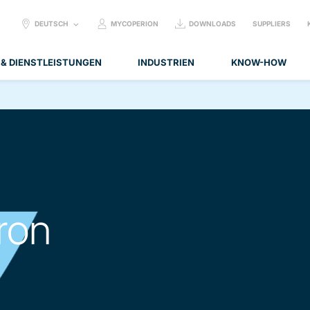
SELECT
DEUTSCH
MYCOPERION
DOWNLOADS
SUPPLIERS
LANGUAGE:
 & DIENSTLEISTUNGEN
INDUSTRIEN
KNOW-HOW
ron