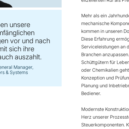
Mehr als ein Jahrhunde
zen unsere
mechanische Kompone
kommen in unseren Do
mfänglichen
Diese Erfahrung ermög
gen vor und nach
Serviceleistungen an 
it sich ihre
Branchen anzupassen.
uch auszahlt.
Schüttgütern für Leben
eneral Manager,
oder Chemikalien geht 
ers & Systems
Konzeption und Prüfun
Planung und Inbetrieb
Bediener.
Modernste Konstruktio
Herz unserer Prozesst
Steuerkomponenten. K