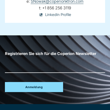
email:
e:
SNowak@coperionktron.com
telephone:
t:
+1 856 256 3119
Sharon
LinkedIn Profile
Nowak
on
Registrieren Sie sich für die Coperion Newsletter
Anmeldung