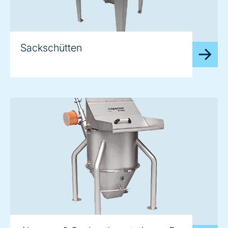
image
Sackschütten
image