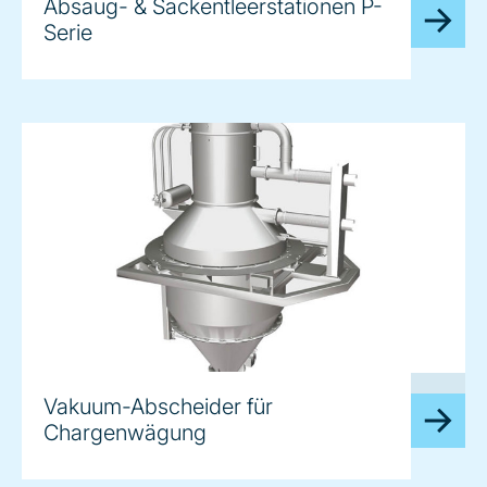
Absaug- & Sackentleerstationen P-
Serie
image
Vakuum-Abscheider für
Chargenwägung