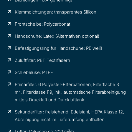
Klemmdichtungen: transparentes Silikon
Frontscheibe: Polycarbonat
Handschuhe: Latex (Alternativen optional)
Befestigungsring für Handschuhe: PE weiß
Zuluftfilter: PET Textilfasern
Schiebeluke: PTFE
Primärfilter: 6 Polyester-Filterpatronen; Filterfläche 3
2
m
, Filterklasse F9, inkl. automatische Filterabreinigung
mittels Druckluft und Durcklufttank
Sekundärfilter: freistehend, Edelstahl, HEPA Klasse 12,
Abreinigung nicht im Lieferumfang enthalten
3
Lüfter: Volumen ca. 200 m
/h