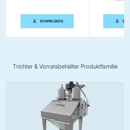
HYGIENISCHE SACKENTLEERSTATION 
DOWNLOADS
DO
Trichter & Vorratsbehälter Produktfamilie