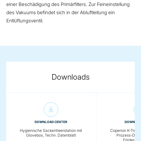
einer Beschädigung des Primärfilters. Zur Feineinstellung
des Vakuums befindet sich in der Abluftleitung ein
Entlüftungsventil.
Downloads
DOWNLOAD CENTER
DOWNLOA
Hygienische Sackentleerstation mit
Coperion K-Tron -
Glovebox, Techn. Datenblatt
Prozess-Dosi
Förderein