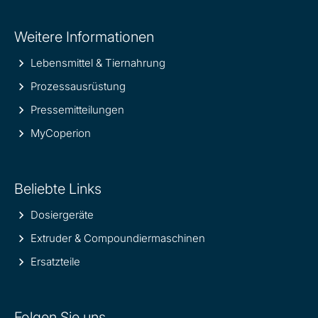
Site
Weitere Informationen
information
Lebensmittel & Tiernahrung
Prozessausrüstung
Pressemitteilungen
MyCoperion
Beliebte Links
Dosiergeräte
Extruder & Compoundiermaschinen
Ersatzteile
Folgen Sie uns